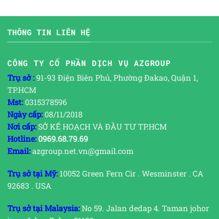
THÔNG TIN LIÊN HỆ
CÔNG TY CỔ PHẦN DỊCH VỤ AZGROUP
Trụ sở :
91-93 Điện Biên Phủ, Phường Đakao, Quận 1,
TP.HCM
Mst:
0315378596
Ngày cấp:
08/11/2018
Nơi cấp:
SỞ KẾ HOẠCH VÀ ĐẦU TƯ TP.HCM
Hotline:
0969.68.79.69
Email:
azgroup.net.vn@gmail.com
Trụ sở tại Mỹ:
10052 Green Fern Cir . Wesminster . CA
92683 . USA
Trụ sở tại Malaysia:
No 59. Jalan dedap 4. Taman johor