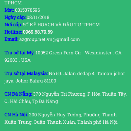
TP.HCM
Mst:
0315378596
Ngày cấp:
08/11/2018
Nơi cấp:
SỞ KẾ HOẠCH VÀ ĐẦU TƯ TP.HCM
Hotline:
0969.68.79.69
Email:
azgroup.net.vn@gmail.com
Trụ sở tại Mỹ:
10052 Green Fern Cir . Wesminster . CA
92683 . USA
Trụ sở tại Malaysia:
No 59. Jalan dedap 4. Taman johor
jaya, Johor Bahru 81100
CN Đà Nẵng:
370 Nguyễn Tri Phương, P. Hòa Thuận Tây,
Q. Hải Châu, Tp Đà Nẵng
CN Hà Nội:
200 Nguyễn Huy Tưởng, Phường Thanh
Xuân Trung, Quận Thanh Xuân, Thành phố Hà Nội