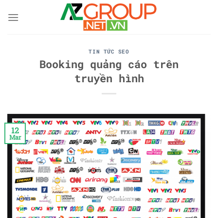
Skip
to
content
TIN TỨC SEO
Booking quảng cáo trên
truyền hình
12
Mar