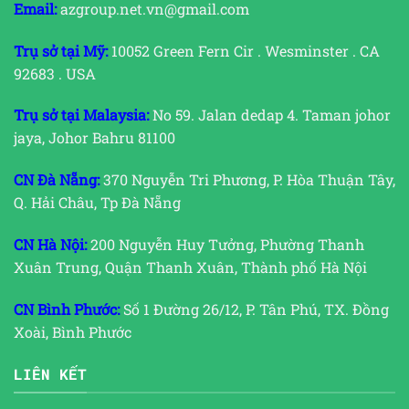
Email:
azgroup.net.vn@gmail.com
Trụ sở tại Mỹ:
10052 Green Fern Cir . Wesminster . CA
92683 . USA
Trụ sở tại Malaysia:
No 59. Jalan dedap 4. Taman johor
jaya, Johor Bahru 81100
CN Đà Nẵng:
370 Nguyễn Tri Phương, P. Hòa Thuận Tây,
Q. Hải Châu, Tp Đà Nẵng
CN Hà Nội:
200 Nguyễn Huy Tưởng, Phường Thanh
Xuân Trung, Quận Thanh Xuân, Thành phố Hà Nội
CN Bình Phước:
Số 1 Đường 26/12, P. Tân Phú, TX. Đồng
Xoài, Bình Phước
LIÊN KẾT