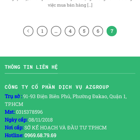
việc mua bán hàng [...]
1
…
4
5
6
7
THÔNG TIN LIÊN HỆ
CÔNG TY CỔ PHẦN DỊCH VỤ AZGROUP
Trụ sở :
91-93 Điện Biên Phủ, Phường Đakao, Quận 1,
TP.HCM
Mst:
0315378596
Ngày cấp:
08/11/2018
Nơi cấp:
SỞ KẾ HOẠCH VÀ ĐẦU TƯ TP.HCM
Hotline:
0969.68.79.69