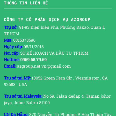
THÔNG TIN LIÊN HỆ
CÔNG TY CỔ PHẦN DỊCH VỤ AZGROUP
Trụ sở :
91-93 Điện Biên Phủ, Phường Đakao, Quận 1,
TP.HCM
Mst:
0315378596
Ngày cấp:
08/11/2018
Nơi cấp:
SỞ KẾ HOẠCH VÀ ĐẦU TƯ TP.HCM
Hotline:
0969.68.79.69
Email:
azgroup.net.vn@gmail.com
Trụ sở tại Mỹ:
10052 Green Fern Cir . Wesminster . CA
92683 . USA
Trụ sở tại Malaysia:
No 59. Jalan dedap 4. Taman johor
jaya, Johor Bahru 81100
CN Đà Nẵng:
370 Nguyễn Tri Phương, P. Hòa Thuận Tây,