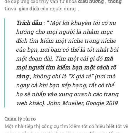
để đáp ứng các truy vấn từ khóa
điều hướng
,
thông
tin
và
giao dịch
của người dùng .
Trích dẫn
: ”
Một lời khuyên tôi có xu
hướng cho mọi người là nhằm mục
đích tìm kiếm một niche trong niche
của bạn, nơi bạn có thể là tốt nhất bởi
một đoạn dài. Tìm một cái gì đó
mà
mọi người tìm kiếm bạn một cách rõ
ràng
, không chỉ là “X giá rẻ” (nơi mà
ngay cả khi bạn xếp hạng, rất có thể
họ sẽ nhấp vào xung quanh các trang
web khác).
John Mueller, Google 2019
Quản lý rủi ro
Một nhà tiếp thị công cụ tìm kiếm tốt có hiểu biết tốt về