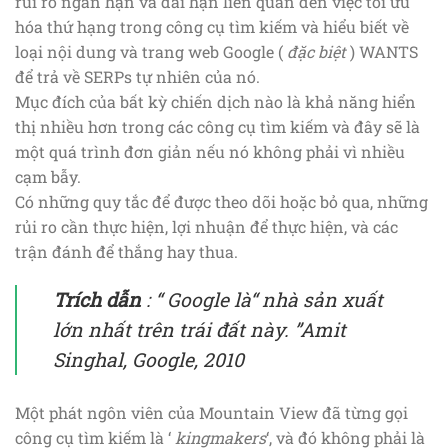
rủi ro ngắn hạn và dài hạn liên quan đến việc tối ưu
hóa thứ hạng trong công cụ tìm kiếm và hiểu biết về
loại nội dung và trang web Google (
đặc biệt
) WANTS
để trả về SERPs tự nhiên của nó.
Mục đích của bất kỳ chiến dịch nào là khả năng hiển
thị nhiều hơn trong các công cụ tìm kiếm và đây sẽ là
một quá trình đơn giản nếu nó không phải vì nhiều
cạm bẫy.
Có những quy tắc để được theo dõi hoặc bỏ qua, những
rủi ro cần thực hiện, lợi nhuận để thực hiện, và các
trận đánh để thắng hay thua.
Trích dẫn
: “
Google là“ nhà sản xuất
lớn nhất trên trái đất này.
”Amit
Singhal, Google, 2010
Một phát ngôn viên của Mountain View đã từng gọi
công cụ tìm kiếm là ‘
kingmakers
‘, và đó không phải là