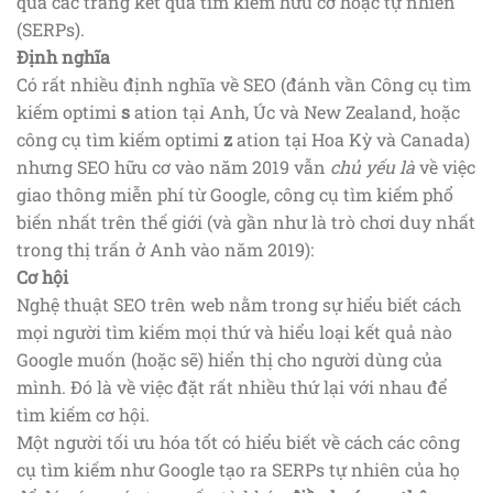
qua các trang kết quả tìm kiếm hữu cơ hoặc tự nhiên
(SERPs).
Định nghĩa
Có rất nhiều định nghĩa về SEO (đánh vần Công cụ tìm
kiếm optimi
s
ation tại Anh, Úc và New Zealand, hoặc
công cụ tìm kiếm optimi
z
ation tại Hoa Kỳ và Canada)
nhưng SEO hữu cơ vào năm 2019 vẫn
chủ yếu là
về việc
giao thông miễn phí từ Google, công cụ tìm kiếm phổ
biến nhất trên thế giới (và gần như là trò chơi duy nhất
trong thị trấn ở Anh vào năm 2019):
Cơ hội
Nghệ thuật SEO trên web nằm trong sự hiểu biết cách
mọi người tìm kiếm mọi thứ và hiểu loại kết quả nào
Google muốn (hoặc sẽ) hiển thị cho người dùng của
mình. Đó là về việc đặt rất nhiều thứ lại với nhau để
tìm kiếm cơ hội.
Một người tối ưu hóa tốt có hiểu biết về cách các công
cụ tìm kiếm như Google tạo ra SERPs tự nhiên của họ