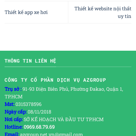
Thiết kế website nội thất
Thiết kế app xe hơi
uy tín
THÔNG TIN LIÊN HỆ
CÔNG TY CỔ PHẦN DỊCH VỤ AZGROUP
Trụ sở :
91-93 Điện Biên Phủ, Phường Đakao, Quận 1,
TP.HCM
Mst:
0315378596
Ngày cấp:
08/11/2018
Nơi cấp:
SỞ KẾ HOẠCH VÀ ĐẦU TƯ TP.HCM
Hotline:
0969.68.79.69
Email:
azgroup.net.vn@gmail.com