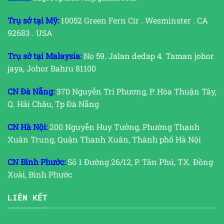
Trụ sở tại Mỹ:
10052 Green Fern Cir . Wesminster . CA
92683 . USA
Trụ sở tại Malaysia:
No 59. Jalan dedap 4. Taman johor
jaya, Johor Bahru 81100
CN Đà Nẵng:
370 Nguyễn Tri Phương, P. Hòa Thuận Tây,
Q. Hải Châu, Tp Đà Nẵng
CN Hà Nội:
200 Nguyễn Huy Tưởng, Phường Thanh
Xuân Trung, Quận Thanh Xuân, Thành phố Hà Nội
CN Bình Phước:
Số 1 Đường 26/12, P. Tân Phú, TX. Đồng
Xoài, Bình Phước
LIÊN KẾT