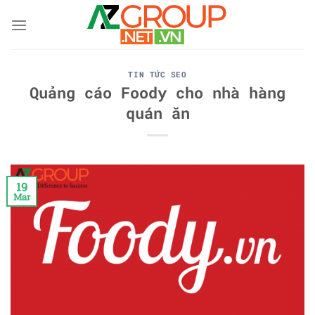
Skip
to
content
TIN TỨC SEO
Quảng cáo Foody cho nhà hàng
quán ăn
19
Mar