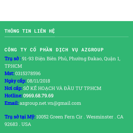
THÔNG TIN LIÊN HỆ
CÔNG TY CỔ PHẦN DỊCH VỤ AZGROUP
Trụ sở :
91-93 Điện Biên Phủ, Phường Đakao, Quận 1,
TP.HCM
Mst:
0315378596
Ngày cấp:
08/11/2018
Nơi cấp:
SỞ KẾ HOẠCH VÀ ĐẦU TƯ TP.HCM
Hotline:
0969.68.79.69
Email:
azgroup.net.vn@gmail.com
Trụ sở tại Mỹ:
10052 Green Fern Cir . Wesminster . CA
92683 . USA