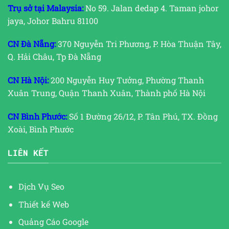
Trụ sở tại Malaysia:
No 59. Jalan dedap 4. Taman johor
jaya, Johor Bahru 81100
CN Đà Nẵng:
370 Nguyễn Tri Phương, P. Hòa Thuận Tây,
Q. Hải Châu, Tp Đà Nẵng
CN Hà Nội:
200 Nguyễn Huy Tưởng, Phường Thanh
Xuân Trung, Quận Thanh Xuân, Thành phố Hà Nội
CN Bình Phước:
Số 1 Đường 26/12, P. Tân Phú, TX. Đồng
Xoài, Bình Phước
LIÊN KẾT
Dịch Vụ Seo
Thiết kế Web
Quảng Cáo Google