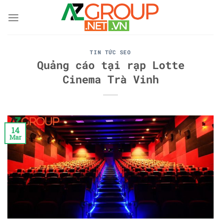
Skip
to
content
TIN TỨC SEO
Quảng cáo tại rạp Lotte
Cinema Trà Vinh
14
Mar