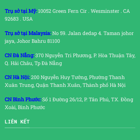
Trụ sở tại Mỹ:
10052 Green Fern Cir . Wesminster . CA
92683 . USA
Trụ sở tại Malaysia:
No 59. Jalan dedap 4. Taman johor
jaya, Johor Bahru 81100
CN Đà Nẵng:
370 Nguyễn Tri Phương, P. Hòa Thuận Tây,
Q. Hải Châu, Tp Đà Nẵng
CN Hà Nội:
200 Nguyễn Huy Tưởng, Phường Thanh
Xuân Trung, Quận Thanh Xuân, Thành phố Hà Nội
CN Bình Phước:
Số 1 Đường 26/12, P. Tân Phú, TX. Đồng
Xoài, Bình Phước
LIÊN KẾT