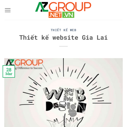
Skip
to
content
THIẾT KẾ WEB
Thiết kế website Gia Lai
28
Mar