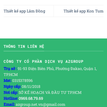
Thiết kế app Lâm Đồng
Thiết kế app Kon Tum
THÔNG TIN LIÊN HỆ
CÔNG TY CỔ PHẦN DỊCH VỤ AZGROUP
Trụ sở :
91-93 Điện Biên Phủ, Phường Đakao, Quận 1,
TP.HCM
Mst:
0315378596
Ngày cấp:
08/11/2018
Nơi cấp:
SỞ KẾ HOẠCH VÀ ĐẦU TƯ TP.HCM
Hotline:
0969.68.79.69
Email:
azgroup.net.vn@gmail.com