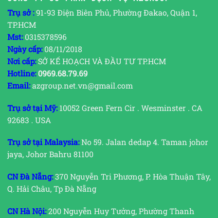
Trụ sở :
91-93 Điện Biên Phủ, Phường Đakao, Quận 1,
TP.HCM
Mst:
0315378596
Ngày cấp:
08/11/2018
Nơi cấp:
SỞ KẾ HOẠCH VÀ ĐẦU TƯ TP.HCM
Hotline:
0969.68.79.69
Email:
azgroup.net.vn@gmail.com
Trụ sở tại Mỹ:
10052 Green Fern Cir . Wesminster . CA
92683 . USA
Trụ sở tại Malaysia:
No 59. Jalan dedap 4. Taman johor
jaya, Johor Bahru 81100
CN Đà Nẵng:
370 Nguyễn Tri Phương, P. Hòa Thuận Tây,
Q. Hải Châu, Tp Đà Nẵng
CN Hà Nội:
200 Nguyễn Huy Tưởng, Phường Thanh