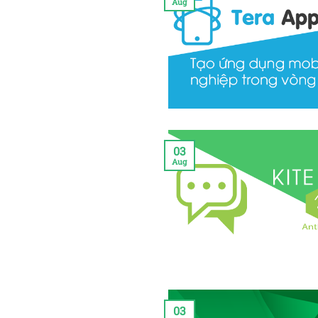
Aug
03
Aug
03