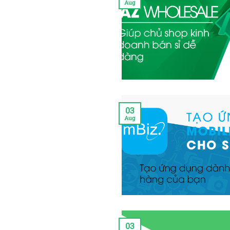
Aug
03
Aug
03