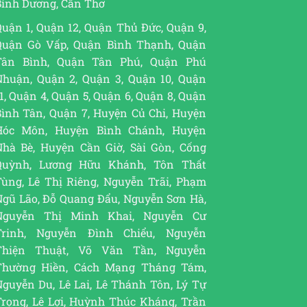
Bình Dương, Cần Thơ
uận 1, Quận 12, Quận Thủ Đức, Quận 9,
Quận Gò Vấp, Quận Bình Thạnh, Quận
Tân Bình, Quận Tân Phú, Quận Phú
Nhuận, Quận 2, Quận 3, Quận 10, Quận
1, Quận 4, Quận 5, Quận 6, Quận 8, Quận
Bình Tân, Quận 7, Huyện Củ Chi, Huyện
Hóc Môn, Huyện Bình Chánh, Huyện
Nhà Bè, Huyện Cần Giờ, Sài Gòn, Cống
Quỳnh, Lương Hữu Khánh, Tôn Thất
Tùng, Lê Thị Riêng, Nguyễn Trãi, Phạm
Ngũ Lão, Đỗ Quang Đẩu, Nguyễn Sơn Hà,
Nguyễn Thị Minh Khai, Nguyễn Cư
Trinh, Nguyễn Đình Chiểu, Nguyễn
Thiện Thuật, Võ Văn Tần, Nguyễn
Thường Hiền, Cách Mạng Tháng Tám,
guyễn Du, Lê Lai, Lê Thánh Tôn, Lý Tự
Trọng, Lê Lợi, Huỳnh Thúc Kháng, Trần