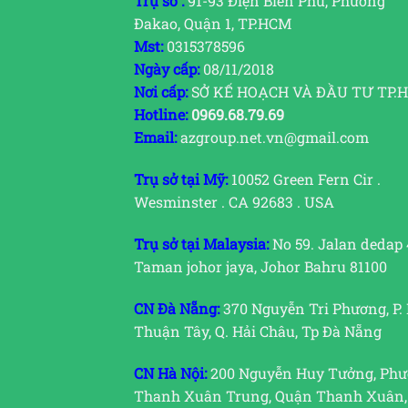
Trụ sở :
91-93 Điện Biên Phủ, Phường
Đakao, Quận 1, TP.HCM
Mst:
0315378596
Ngày cấp:
08/11/2018
Nơi cấp:
SỞ KẾ HOẠCH VÀ ĐẦU TƯ TP.
Hotline:
0969.68.79.69
Email:
azgroup.net.vn@gmail.com
Trụ sở tại Mỹ:
10052 Green Fern Cir .
Wesminster . CA 92683 . USA
Trụ sở tại Malaysia:
No 59. Jalan dedap 
Taman johor jaya, Johor Bahru 81100
CN Đà Nẵng:
370 Nguyễn Tri Phương, P.
Thuận Tây, Q. Hải Châu, Tp Đà Nẵng
CN Hà Nội:
200 Nguyễn Huy Tưởng, Ph
Thanh Xuân Trung, Quận Thanh Xuân,