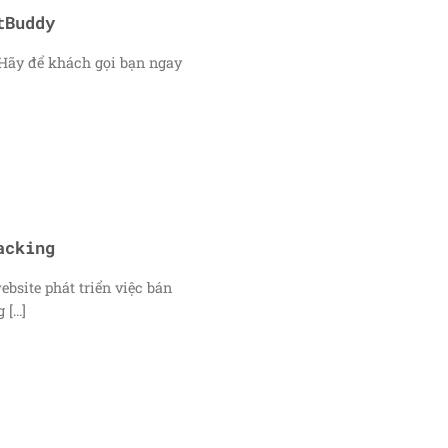
tBuddy
ãy để khách gọi bạn ngay
acking
bsite phát triển việc bán
[...]