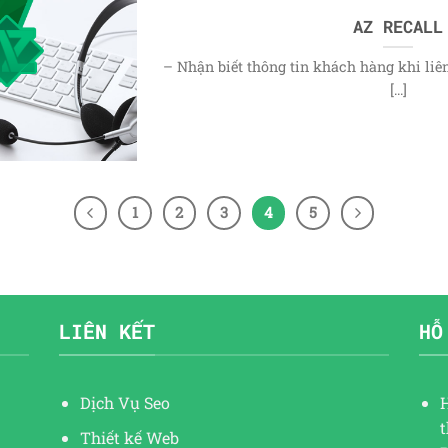
AZ RECALL
– Nhận biết thông tin khách hàng khi liê
[...]
1
2
3
4
5
LIÊN KẾT
HỖ
Dịch Vụ Seo
Thiết kế Web