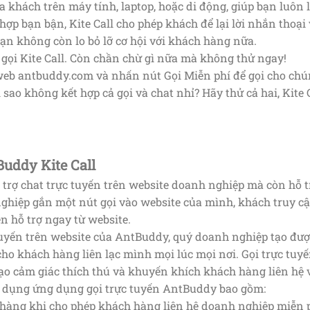
 khách trên máy tính, laptop, hoặc di động, giúp bạn luôn 
hợp bạn bận, Kite Call cho phép khách để lại lời nhắn thoại
 bạn không còn lo bỏ lỡ cơ hội với khách hàng nữa.
 gọi Kite Call. Còn chần chừ gì nữa mà không thử ngay!
web antbuddy.com và nhấn nút Gọi Miễn phí để gọi cho chún
i sao không kết hợp cả gọi và chat nhỉ? Hãy thử cả hai, Kite
ntBuddy Kite Call
rợ chat trực tuyến trên website doanh nghiệp mà còn hỗ trợ
nghiệp gắn một nút gọi vào website của mình, khách truy cạ
ên hỗ trợ ngay từ website.
 tuyến trên website của AntBuddy, quý doanh nghiệp tạo được
cho khách hàng liên lạc mình mọi lúc mọi nơi. Gọi trực tuy
 tạo cảm giác thích thú và khuyến khích khách hàng liên hẹ
sử dụng ứng dụng gọi trực tuyến AntBuddy bao gồm:
 hàng khi cho phép khách hàng liên hệ doanh nghiệp miễn p