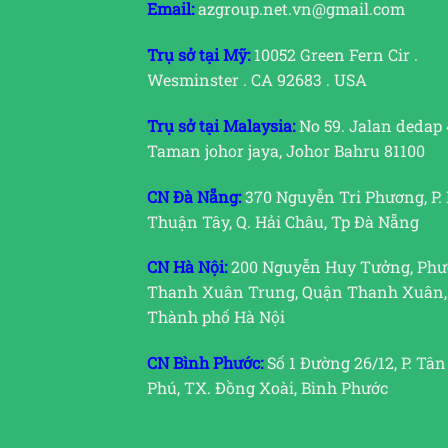
Email:
azgroup.net.vn@gmail.com
Trụ sở tại Mỹ:
10052 Green Fern Cir .
Wesminster . CA 92683 . USA
Trụ sở tại Malaysia:
No 59. Jalan dedap 
Taman johor jaya, Johor Bahru 81100
CN Đà Nẵng:
370 Nguyễn Tri Phương, P.
Thuận Tây, Q. Hải Châu, Tp Đà Nẵng
CN Hà Nội:
200 Nguyễn Huy Tưởng, Ph
Thanh Xuân Trung, Quận Thanh Xuân,
Thành phố Hà Nội
CN Bình Phước:
Số 1 Đường 26/12, P. Tân
Phú, TX. Đồng Xoài, Bình Phước