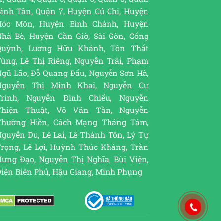
Bình Tân, Quận 7, Huyện Củ Chi, Huyện
Hóc Môn, Huyện Bình Chánh, Huyện
Nhà Bè, Huyện Cần Giờ, Sài Gòn, Cống
Quỳnh, Lương Hữu Khánh, Tôn Thất
Tùng, Lê Thị Riêng, Nguyễn Trãi, Phạm
Ngũ Lão, Đỗ Quang Đẩu, Nguyễn Sơn Hà,
Nguyễn Thị Minh Khai, Nguyễn Cư
Trinh, Nguyễn Đình Chiểu, Nguyễn
Thiện Thuật, Võ Văn Tần, Nguyễn
Thường Hiền, Cách Mạng Tháng Tám,
guyễn Du, Lê Lai, Lê Thánh Tôn, Lý Tự
Trọng, Lê Lợi, Huỳnh Thúc Kháng, Trần
Hưng Đạo, Nguyễn Thị Nghĩa, Bùi Viện,
Điện Biên Phủ, Hậu Giang, Minh Phụng