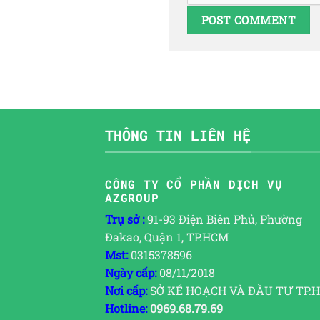
THÔNG TIN LIÊN HỆ
CÔNG TY CỔ PHẦN DỊCH VỤ
AZGROUP
Trụ sở :
91-93 Điện Biên Phủ, Phường
Đakao, Quận 1, TP.HCM
Mst:
0315378596
Ngày cấp:
08/11/2018
Nơi cấp:
SỞ KẾ HOẠCH VÀ ĐẦU TƯ TP.
Hotline:
0969.68.79.69