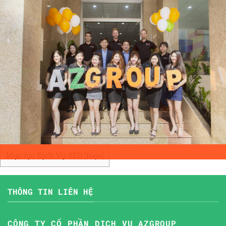
Mục lục Dịch Vụ SEO
[
Hiện
]
THÔNG TIN LIÊN HỆ
CÔNG TY CỔ PHẦN DỊCH VỤ AZGROUP