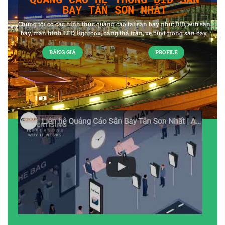
BAY TÂN SƠN NHẤT
Chúng tôi có các hình thức quảng cáo tại sân bay như: DID, wifi sân
bay, màn hình LED, lightbox, bảng thả trần, xe buýt trong sân bay.
BẢNG GIÁ
PROFILE