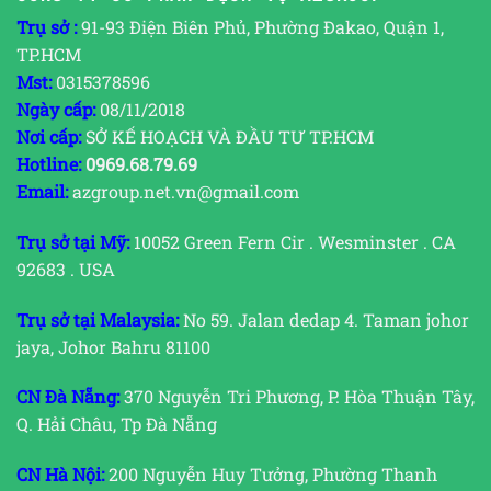
Trụ sở :
91-93 Điện Biên Phủ, Phường Đakao, Quận 1,
TP.HCM
Mst:
0315378596
Ngày cấp:
08/11/2018
Nơi cấp:
SỞ KẾ HOẠCH VÀ ĐẦU TƯ TP.HCM
Hotline:
0969.68.79.69
Email:
azgroup.net.vn@gmail.com
Trụ sở tại Mỹ:
10052 Green Fern Cir . Wesminster . CA
92683 . USA
Trụ sở tại Malaysia:
No 59. Jalan dedap 4. Taman johor
jaya, Johor Bahru 81100
CN Đà Nẵng:
370 Nguyễn Tri Phương, P. Hòa Thuận Tây,
Q. Hải Châu, Tp Đà Nẵng
CN Hà Nội:
200 Nguyễn Huy Tưởng, Phường Thanh