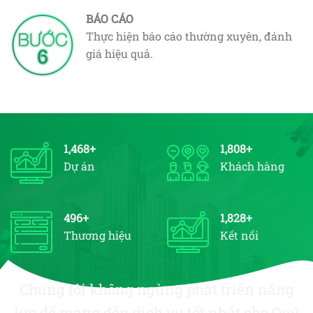
BÁO CÁO
Thực hiện báo cáo thường xuyên, đánh
giá hiệu quả.
1,530
+
1,870
+
Dự án
Khách hàng
500
+
1,890
+
Thương hiệu
Kết nối
Chúng tôi không ngừng phát triển năng
lực để mang đến dịch vụ tốt nhất cho Quý