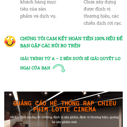
khách hàng mục
Chưa xây dựng
tiêu của sản
được định vị
phẩm và dịch vụ.
thương hiệu, các
chiến dịch rời rạc.
CHÚNG TÔI CAM KẾT HOÀN TIỀN 100% NẾU ĐỂ
BẠN GẶP CÁC RỦI RO TRÊN
GIẢI TRÌNH TỪ A – Z BÊN DƯỚI SẺ GIẢI QUYẾT LO
NGẠI CỦA BẠN
QUẢNG CÁO HỆ THỐNG RẠP CHIẾU
PHIM LOTTE CINEMA
Nhằm định hướng thị trường, định vị sản phẩm, định vị thương hiệu, quảng
bá sản phẩm mới.