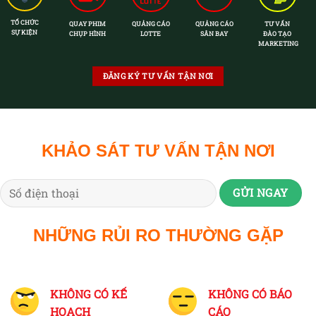
TỔ CHỨC
QUAY PHIM
QUẢNG CÁO
QUẢNG CÁO
TƯ VẤN
SỰ KIỆN
CHỤP HÌNH
LOTTE
SÂN BAY
ĐÀO TẠO
MARKETING
ĐĂNG KÝ TƯ VẤN TẬN NƠI
KHẢO SÁT TƯ VẤN TẬN NƠI
NHỮNG RỦI RO THƯỜNG GẶP
KHÔNG CÓ KẾ
KHÔNG CÓ BÁO
HOẠCH
CÁO